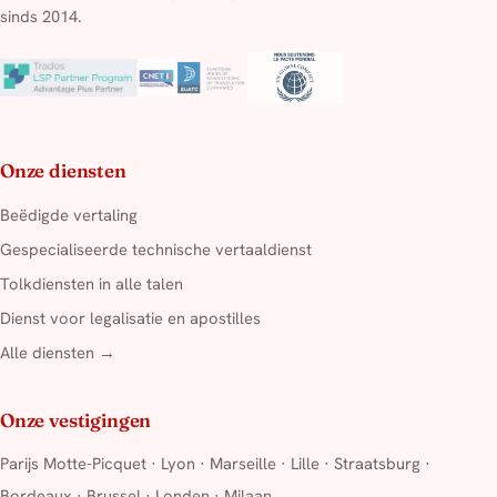
sinds 2014.
Onze diensten
Beëdigde vertaling
Gespecialiseerde technische vertaaldienst
Tolkdiensten in alle talen
Dienst voor legalisatie en apostilles
Alle diensten →
Onze vestigingen
Parijs Motte-Picquet
·
Lyon
·
Marseille
·
Lille
·
Straatsburg
·
Bordeaux
·
Brussel
·
Londen
·
Milaan