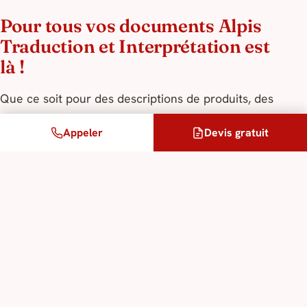
Pour tous vos documents Alpis
Traduction et Interprétation est
là !
Que ce soit pour des descriptions de produits, des
brochures, vos packaging, des campagnes
Appeler
Devis gratuit
publicitaires ou
tout autre support de
communication
, faire appel à Alpis Traduction est
l’assurance d’une traduction de luxe de la plus
haute qualité, où chaque mot est soigneusement
choisi pour refléter votre identité et votre
excellence.
Pour plus d’informations et pour bénéficier des
services d’exception
de l’agence Alpis Traduction,