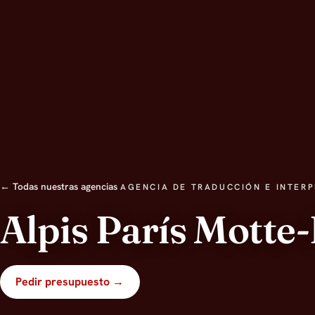
← Todas nuestras agencias
AGENCIA DE TRADUCCIÓN E INTER
Alpis París Motte
Pedir presupuesto →