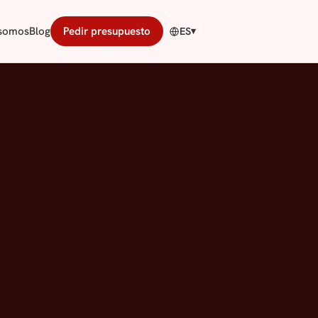
 somos
Blog
Pedir presupuesto
ES
▾