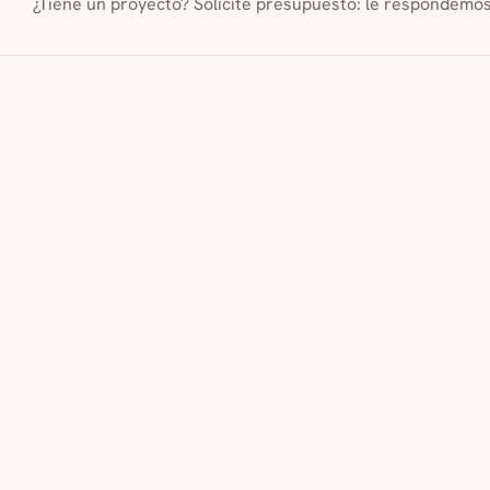
¿Tiene un proyecto? Solicite presupuesto: le respondemo
Nuestras agencias cercanas
París George V
Neuilly
La D
a 1 km
a 4 km
a 7 k
Nuestros servicios de traducción e interpreta
Servicio de traducción jurada
Servicio de traducción técnica espe
Servicio de traducción comercial y de marketing
Servicio de trad