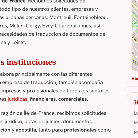
e-de-France
. Recibimos solicitudes de
todo tipo de nuestros clientes, empresas y
as urbanas cercanas: Montreuil, Fontainebleau,
es, Melun, Cergy, Évry-Courcouronnes, así
 necesidades de traducción de documentos de
ne y Loiret.
s instituciones
olabora principalmente con las diferentes
Ab
oda empresa de traducción, también acompaña
 empresas y profesionales de todos los sectores
ones
jurídicas
,
financieras
,
comerciales
.
H
región de Île-de-France, recibimos solicitudes
L
r jurídico, actas de juicios, documentos
M
ación
y
apostilla
, tanto para
profesionales
como
M