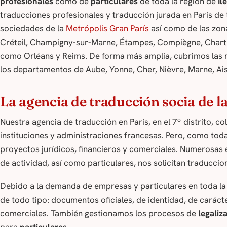
profesionales
como de
particulares
de toda la región de
Îl
traducciones profesionales y traducción jurada en París de 
sociedades de la
Metrópolis Gran París
así como de las zon
Créteil, Champigny-sur-Marne, Étampes, Compiègne, Chartr
como Orléans y Reims. De forma más amplia, cubrimos las
los departamentos de Aube, Yonne, Cher, Nièvre, Marne, Ais
La agencia de traducción socia de la
Nuestra agencia de traducción en París, en el 7º distrito, c
instituciones y administraciones francesas. Pero, como t
proyectos jurídicos, financieros y comerciales. Numerosas
de actividad, así como particulares, nos solicitan traducci
Debido a la demanda de empresas y particulares en toda la 
de todo tipo: documentos oficiales, de identidad, de carácte
comerciales. También gestionamos los procesos de
legaliz
para
particulares
.