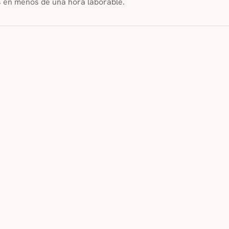
s en menos de una hora laborable.
éfense
m
ción
cializada
Servicio de interpretación en todos los idiomas
Servici
ucción de sitios web en todos los soportes