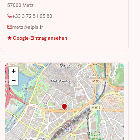
57000 Metz
+33 3 72 51 05 80
metz@alpis.fr
★ Google-Eintrag ansehen
+
−