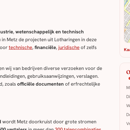
ustrie
,
wetenschappelijk en technisch
au in Metz de projecten uit Lotharingen in deze
voor
technische
,
financiële
,
juridische
of zelfs
Ka
en wij van bedrijven diverse verzoeken voor de
O
ndleidingen, gebruiksaanwijzingen, verslagen.
d, zoals
officiële documenten
of erfrechtelijke
M
D
W
D
d
wordt Metz doorkruist door grote stromen
V
00 vertalers
in meer dan
300 talencombinaties
,