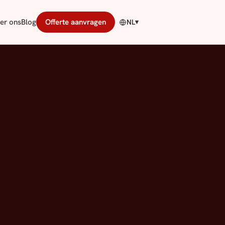
er ons
Blog
Offerte aanvragen
NL
▾