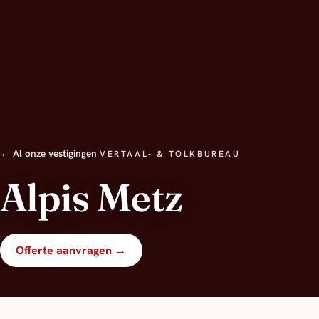
← Al onze vestigingen
VERTAAL- & TOLKBUREAU
Alpis Metz
Offerte aanvragen →