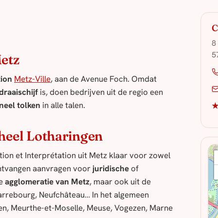
C
8
5
Metz
tion
Metz-Ville
, aan de Avenue Foch. Omdat
raaischijf
is, doen bedrijven uit de regio een
neel tolken
in alle talen.
★
 heel Lotharingen
ion et Interprétation uit Metz klaar voor zowel
ontvangen aanvragen voor
juridische
of
de
agglomeratie van Metz
, maar ook uit de
Sarrebourg, Neufchâteau… In het algemeen
n, Meurthe-et-Moselle, Meuse, Vogezen, Marne