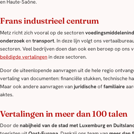
en Haute-Saône.
Frans industrieel centrum
Metz richt zich vooral op de sectoren
voedingsmiddelenind
onderzoek
en
transport
. In deze lijn volgt ons vertaalbure
sectoren. Veel bedrijven doen dan ook een beroep op ons 
beëdigde vertalingen
in deze sectoren.
Door de uiteenlopende aanvragen uit de hele regio ontvang
vertaling van documenten: financiële stukken, technische ha
Maar ook andere aanvragen van
juridische
of
familiaire
aar
aktes.
Vertalingen in meer dan 100 talen
Door de
nabijheid van de stad met Luxemburg en Duitslan
toeristen uit
Oost-Europa
. Dankzij ons team van
meer dan 5