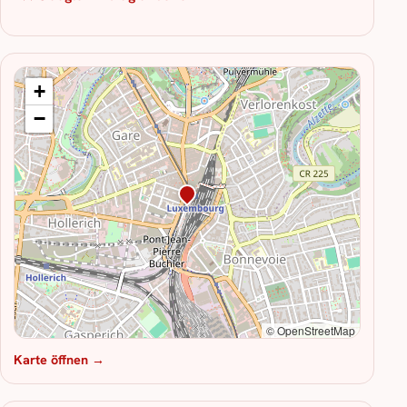
+
−
© OpenStreetMap
Karte öffnen →