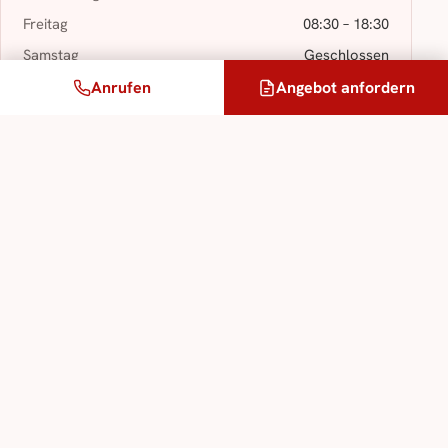
Freitag
08:30 – 18:30
Samstag
Geschlossen
Sonntag
Geschlossen
Anrufen
Angebot anfordern
An Feiertagen geschlossen.
Online Angebot anfordern
Sie haben ein Projekt? Fordern Sie ein Angebot
an: Wir antworten Ihnen werktags in weniger als
einer Stunde.
Angebot anfordern →