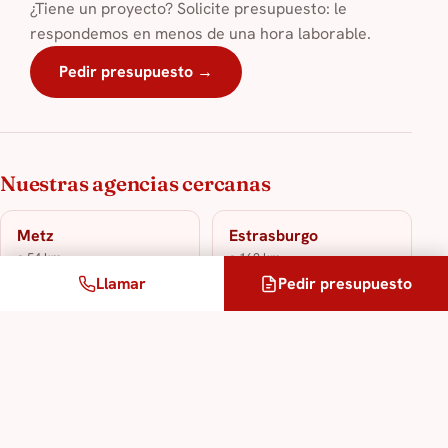
¿Tiene un proyecto? Solicite presupuesto: le
respondemos en menos de una hora laborable.
Pedir presupuesto →
Nuestras agencias cercanas
Metz
Estrasburgo
a 54 km
a 162 km
Llamar
Pedir presupuesto
Bruselas
a 187 km
Nuestros servicios de traducción e
interpretación