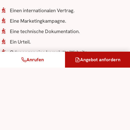
Einen internationalen Vertrag.
Eine Marketingkampagne.
Eine technische Dokumentation.
Ein Urteil.
Oder sogar eine komplette Website.
Anrufen
Angebot anfordern
All diese Inhalte erfordern mehr als eine bloße
sprachliche Umwandlung.
Sie verlangen ein
feines Verständnis
dessen, was
der Text wirklich sagen will.
Eine 60 Jahre alte Lektion…