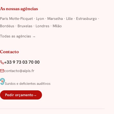
As nossas agências
Paris Motte-Picquet
·
Lyon
·
Marselha
·
Lille
·
Estrasburgo
·
Bordéus
·
Bruxelas
·
Londres
·
Milão
Todas as agências →
Contacto
+33 9 73 03 70 00
contacto@alpis.fr
Surdos e deficientes auditivos
Pedir orçamento
→