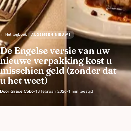
← Het logboek
ALGEMEEN NIEUWS
De Engelse versie van uw
nieuwe verpakking kost u
misschien geld (zonder dat
u het weet)
Door Grace Cobo
•
13 februari 2026
•
1 min leestijd