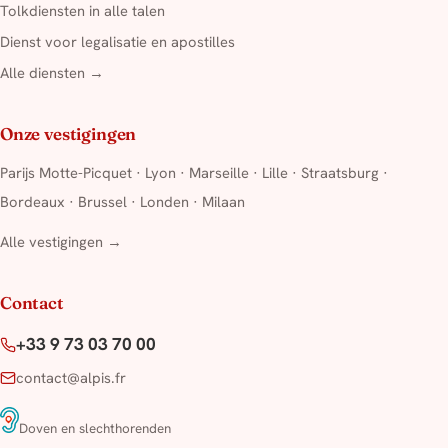
Tolkdiensten in alle talen
Dienst voor legalisatie en apostilles
Alle diensten →
Onze vestigingen
Parijs Motte-Picquet
·
Lyon
·
Marseille
·
Lille
·
Straatsburg
·
Bordeaux
·
Brussel
·
Londen
·
Milaan
Alle vestigingen →
Contact
+33 9 73 03 70 00
contact@alpis.fr
Doven en slechthorenden