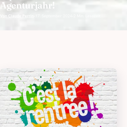
Agenturjahr!
Von Claude Perrin
•
17. September 2024
•
2 Min. Lesezeit