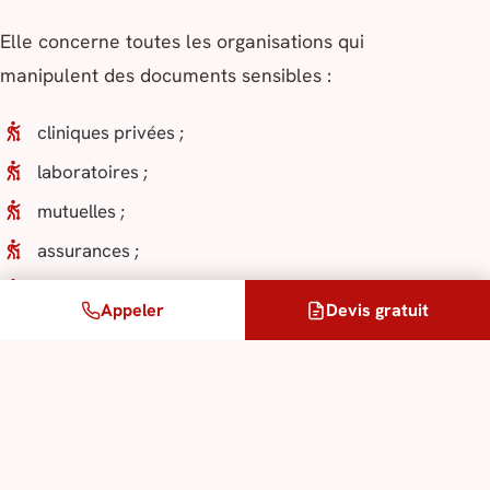
Elle concerne toutes les organisations qui
manipulent des documents sensibles :
cliniques privées ;
laboratoires ;
mutuelles ;
assurances ;
cabinets d’avocats ;
Appeler
Devis gratuit
industries pharmaceutiques ;
fabricants de dispositifs médicaux ;
établissements médico-sociaux ;
entreprises accueillant des salariés étrangers ;
sociétés exportant des produits de santé.