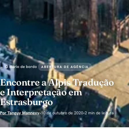
← O diário de bordo
ABERTURA DE AGÊNCIA
Encontre a Alpis Tradução
e Interpretação em
Estrasburgo
Por Tanguy Mannevy
•
10 de outubro de 2020
•
2 min de leitura