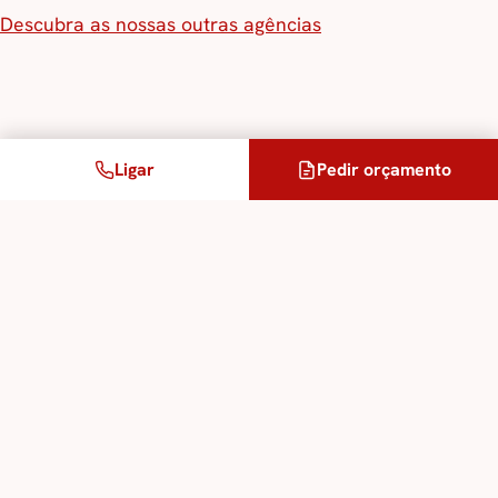
Descubra as nossas outras agências
Ligar
Pedir orçamento
Um projeto?
Os nossos consultores respondem em menos de uma
hora útil, orçamento gratuito.
Pedir orçamento →
Partilhar
in
𝕏
✉