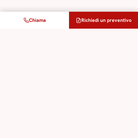
Chiama
Richiedi un preventivo
Un progetto?
Le nostre guide rispondono in meno di un'ora lavorativa,
preventivo gratuito.
Richiedi un preventivo →
Condividi
in
𝕏
✉
Un progetto di traduzione o
interpretariato?
Le nostre guide ti rispondono in meno di un'ora