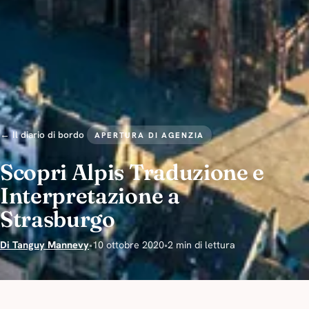
← Il diario di bordo
APERTURA DI AGENZIA
Scopri Alpis Traduzione e
Interpretazione a
Strasburgo
Di Tanguy Mannevy
•
10 ottobre 2020
•
2 min di lettura