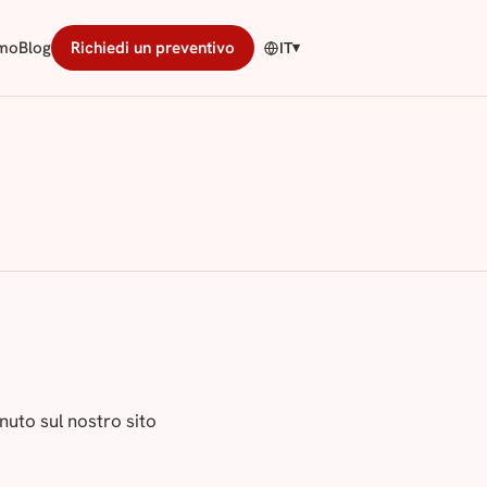
amo
Blog
Richiedi un preventivo
IT
▾
enuto sul nostro sito