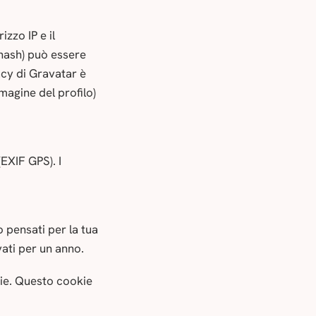
izzo IP e il
n hash) può essere
vacy di Gravatar è
magine del profilo)
(EXIF GPS). I
o pensati per la tua
ati per un anno.
kie. Questo cookie