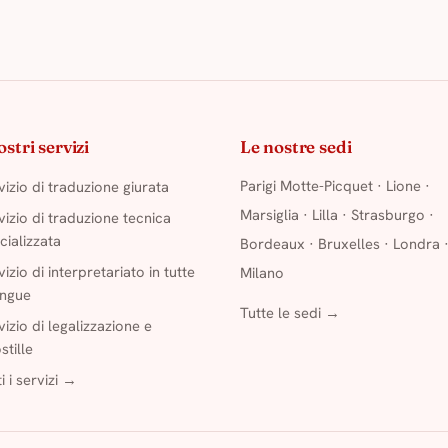
ostri servizi
Le nostre sedi
Parigi Motte-Picquet
·
Lione
·
vizio di traduzione giurata
Marsiglia
·
Lilla
·
Strasburgo
·
vizio di traduzione tecnica
cializzata
Bordeaux
·
Bruxelles
·
Londra
vizio di interpretariato in tutte
Milano
lingue
Tutte le sedi →
vizio di legalizzazione e
stille
i i servizi →