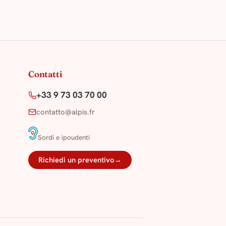
Contatti
+33 9 73 03 70 00
contatto@alpis.fr
·
Sordi e ipoudenti
Richiedi un preventivo
→