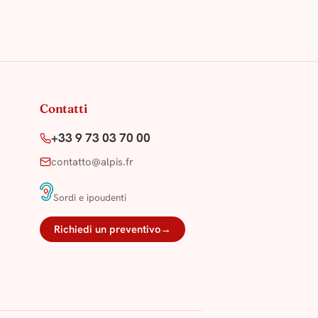
Contatti
+33 9 73 03 70 00
contatto@alpis.fr
·
Sordi e ipoudenti
Richiedi un preventivo
→