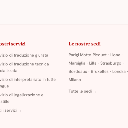
ostri servizi
Le nostre sedi
Parigi Motte-Picquet
·
Lione
·
vizio di traduzione giurata
Marsiglia
·
Lilla
·
Strasburgo
·
vizio di traduzione tecnica
cializzata
Bordeaux
·
Bruxelles
·
Londra
vizio di interpretariato in tutte
Milano
lingue
Tutte le sedi →
vizio di legalizzazione e
stille
i i servizi →