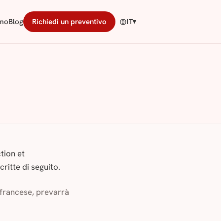
amo
Blog
Richiedi un preventivo
IT
▾
tion et
critte di seguito.
 francese, prevarrà