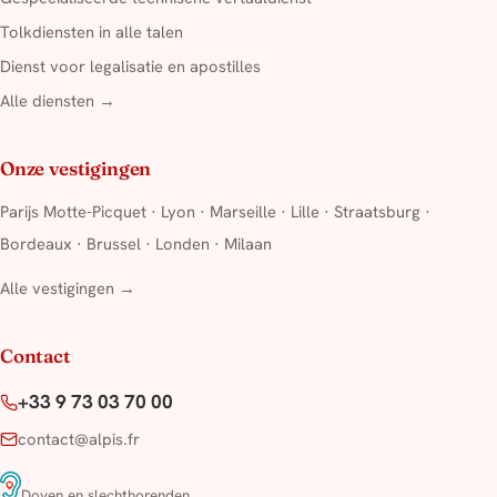
Tolkdiensten in alle talen
Dienst voor legalisatie en apostilles
Alle diensten →
Onze vestigingen
Parijs Motte-Picquet
·
Lyon
·
Marseille
·
Lille
·
Straatsburg
·
Bordeaux
·
Brussel
·
Londen
·
Milaan
Alle vestigingen →
Contact
+33 9 73 03 70 00
contact@alpis.fr
Doven en slechthorenden