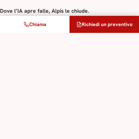
Dove l’IA apre falle, Alpis le chiude.
Chiama
Richiedi un preventivo
Conclusione
La domanda non è più:
–>
“L’IA può tradurre?”
La risposta è sì.
La vera domanda è:
–>
“Volete che una IA americana o cinese legga i
vostri documenti sensibili prima della vostra stessa
direzione?”
La sicurezza non è negoziabile.
Nemmeno la traduzione.