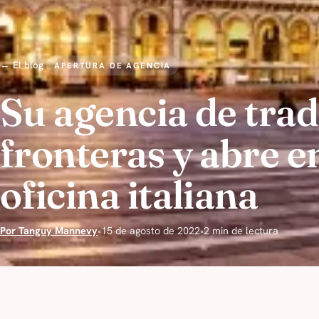
← El blog
APERTURA DE AGENCIA
Su agencia de tra
fronteras y abre e
oficina italiana
Por Tanguy Mannevy
•
15 de agosto de 2022
•
2 min de lectura