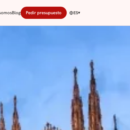
 somos
Blog
Pedir presupuesto
ES
▾