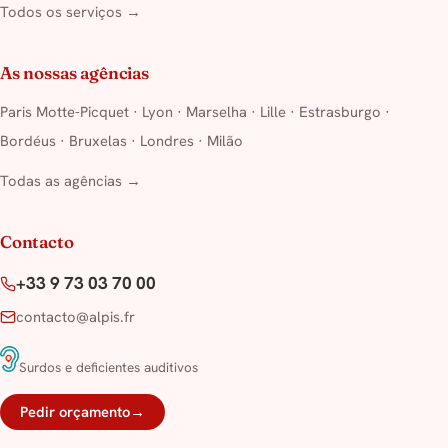
Todos os serviços →
As nossas agências
Paris Motte-Picquet
·
Lyon
·
Marselha
·
Lille
·
Estrasburgo
·
Bordéus
·
Bruxelas
·
Londres
·
Milão
Todas as agências →
Contacto
+33 9 73 03 70 00
contacto@alpis.fr
Surdos e deficientes auditivos
Pedir orçamento
→