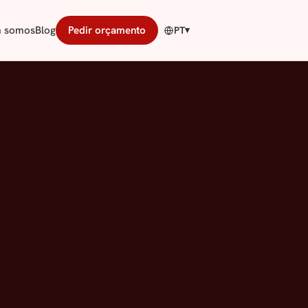
 somos
Blog
Pedir orçamento
PT
▾