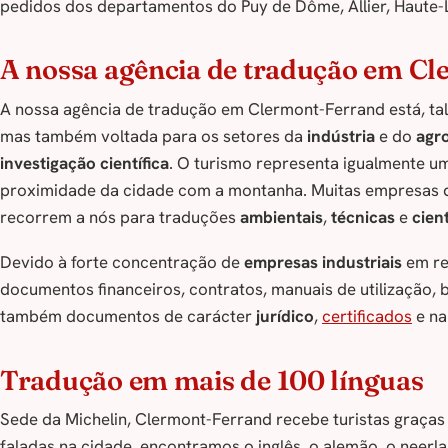
pedidos dos departamentos do Puy de Dôme, Allier, Haute-L
A nossa agência de tradução em Cle
A nossa agência de tradução em Clermont-Ferrand está, ta
mas também voltada para os setores da
indústria
e do
agr
investigação científica
. O turismo representa igualmente u
proximidade da cidade com a montanha. Muitas empresas d
recorrem a nós para traduções
ambientais
,
técnicas
e
cient
Devido à forte concentração de
empresas industriais
em re
documentos financeiros, contratos, manuais de utilização,
também documentos de carácter
jurídico
,
certificados
e na
Tradução em mais de 100 línguas
Sede da Michelin, Clermont-Ferrand recebe turistas graças 
faladas na cidade, encontramos o inglês, o alemão, o neerl