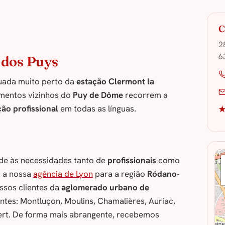
C
2
6
 dos Puys
uada muito perto da
estação Clermont la
mentos vizinhos do
Puy de Dôme
recorrem a
ção profissional
em todas as línguas.
★
e às necessidades tanto de
profissionais
como
m a nossa
agência de Lyon
para a região
Ródano-
ssos clientes da
aglomerado urbano de
tes: Montluçon, Moulins, Chamalières, Auriac,
ert. De forma mais abrangente, recebemos