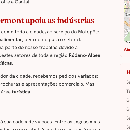
oire e Cantal.
rmont apoia as indústrias
l como toda a cidade, ao serviço do Motopôle,
oalimentar
, bem como para o setor da
ma parte do nosso trabalho devido à
Ab
estes setores de toda a região
Ródano-Alpes
íficas
.
H
dor da cidade, recebemos pedidos variados:
S
 brochuras e apresentações comerciais. Mas
T
 área
turística
.
Q
Q
S
à sua cadeia de vulcões. Entre as línguas mais
S
andês e o espanhol. Além disso, graças à nossa