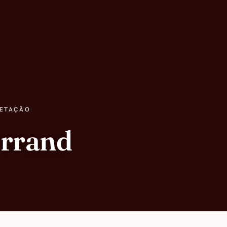
RETAÇÃO
errand