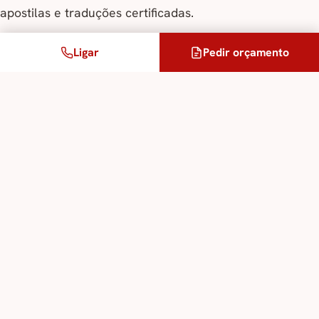
apostilas e traduções certificadas.
Ligar
Pedir orçamento
O que realmente ganha: tempo,
liberdade, futuro
Com esta nova regulamentação e o
acompanhamento da Alpis, elimina:
recusas de documentos oficiais no estrangeiro;
atrasos administrativos;
procedimentos complexos junto das embaixadas;
riscos associados a traduções não conformes;
os intermináveis prazos do antigo sistema.
Em troca, ganha: