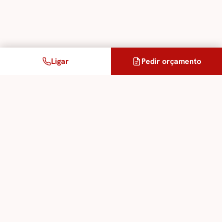
Ligar
Pedir orçamento
Um projeto?
Os nossos consultores respondem em menos de uma
hora útil, orçamento gratuito.
Pedir orçamento →
Partilhar
in
𝕏
✉
Um projeto de tradução ou