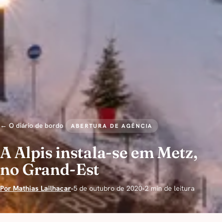
← O diário de bordo
ABERTURA DE AGÊNCIA
A Alpis instala-se em Metz,
no Grand-Est
Por Mathias Lailhacar
•
5 de outubro de 2020
•
2 min de leitura