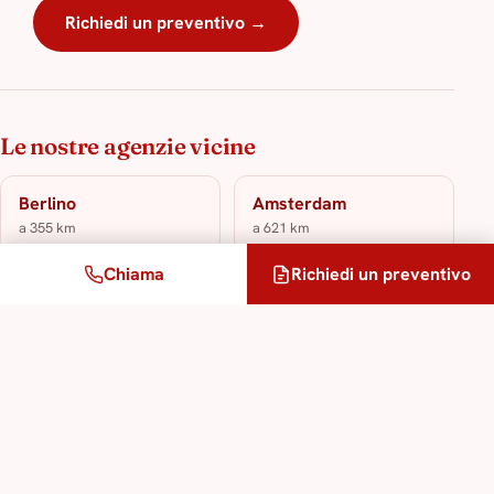
Richiedi un preventivo →
Le nostre agenzie vicine
Berlino
Amsterdam
a 355 km
a 621 km
Chiama
Richiedi un preventivo
Francoforte
a 671 km
I nostri servizi di traduzione &
interpretariato
Servizio di traduzione giurata