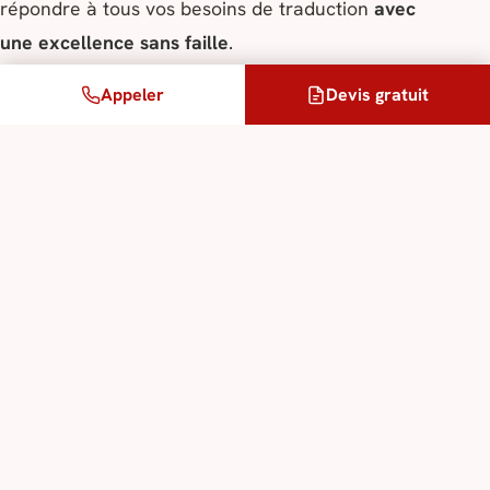
répondre à tous vos besoins de traduction
avec
une excellence sans faille
.
Appeler
Devis gratuit
Découvrez nos autres agences
Un projet ?
Nos guides répondent en moins d’une heure, devis
gratuit.
Demander un devis →