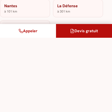
Nantes
La Défense
à 101 km
à 301 km
Neuilly
Appeler
Devis gratuit
à 303 km
Nos services de traduction &
d’interprétation
traduction assermentée
traduction juridique
traduction technique spécialisée
interprétation en toutes langues
traduction multilingue
légalisation et apostilles