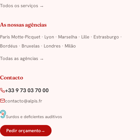
Todos os serviços →
As nossas agências
Paris Motte-Picquet
·
Lyon
·
Marselha
·
Lille
·
Estrasburgo
·
Bordéus
·
Bruxelas
·
Londres
·
Milão
Todas as agências →
Contacto
+33 9 73 03 70 00
contacto@alpis.fr
Surdos e deficientes auditivos
Pedir orçamento
→