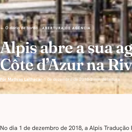
← O diário de bordo
ABERTURA DE AGÊNCIA
Alpis abre a sua a
Côte d’Azur na Ri
Por Mathias Lailhacar
•
1 de dezembro de 2018
•
2 min de leitura
No dia 1 de dezembro de 2018, a Alpis Tradução 