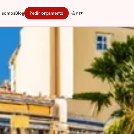
 somos
Blog
Pedir orçamento
PT
▾