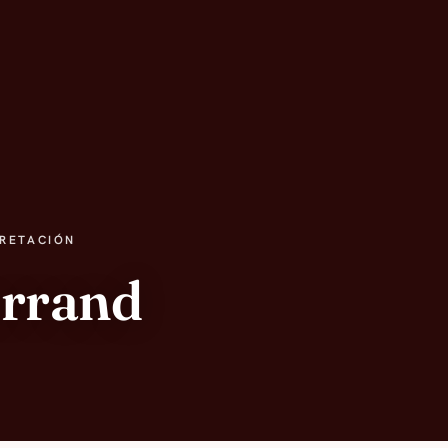
PRETACIÓN
errand