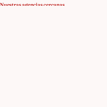
Nuestras agencias cercanas
Lyon
Grenoble
Dijo
a 134 km
a 212 km
a 226
Nuestros servicios de traducción e interpreta
Servicio de traducción jurídica
Servicio de traducción técnica esp
Servicio de legalización y apostillas
Servicio de traducción comerc
Nu
Ser