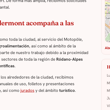
rt. De forma más amplia, recibimos solicitudes
antal.
Clermont acompaña a las
mo toda la ciudad, al servicio del Motopôle,
groalimentación
, así como al ámbito de la
Ab
 parte de nuestro trabajo debido a la proximidad
 sectores de toda la región de
Ródano-Alpes
entíficas
.
H
L
los alrededores de la ciudad, recibimos
M
nuales de uso, folletos y presentaciones
o
, así como
jurados
y del ámbito
turístico
.
M
J
V