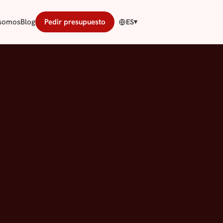
 somos
Blog
Pedir presupuesto
ES
▾