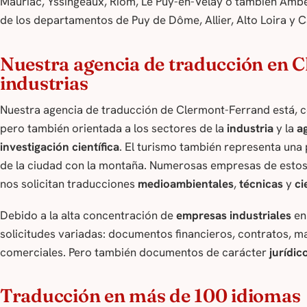
Mauriac, Yssingeaux, Riom, Le Puy-en-Velay o también Ambe
de los departamentos de Puy de Dôme, Allier, Alto Loira y C
Nuestra agencia de traducción en 
industrias
Nuestra agencia de traducción de Clermont-Ferrand está, co
pero también orientada a los sectores de la
industria
y la
a
investigación científica
. El turismo también representa una
de la ciudad con la montaña. Numerosas empresas de estos
nos solicitan traducciones
medioambientales
,
técnicas
y
ci
Debido a la alta concentración de
empresas industriales
en 
solicitudes variadas: documentos financieros, contratos, ma
comerciales. Pero también documentos de carácter
jurídic
Traducción en más de 100 idiomas