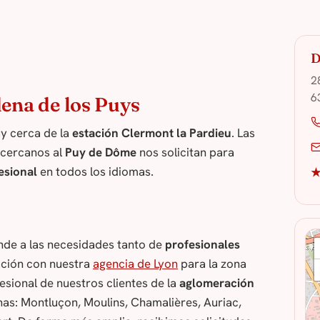
D
2
6
dena de los Puys
y cerca de la
estación Clermont la Pardieu
. Las
 cercanos al
Puy de Dôme
nos solicitan para
esional
en todos los idiomas.
★
de a las necesidades tanto de
profesionales
ación con nuestra
agencia de Lyon
para la zona
esional de nuestros clientes de la
aglomeración
as: Montluçon, Moulins, Chamalières, Auriac,