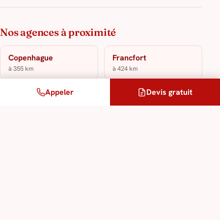
Nos agences à proximité
+
−
Copenhague
Francfort
© OpenStreetMap
à 355 km
à 424 km
Appeler
Devis gratuit
Amsterdam
à 576 km
Nos services de traduction &
d’interprétation
traduction assermentée
traduction juridique
traduction technique spécialisée
interprétation en toutes langues
traduction multilingue