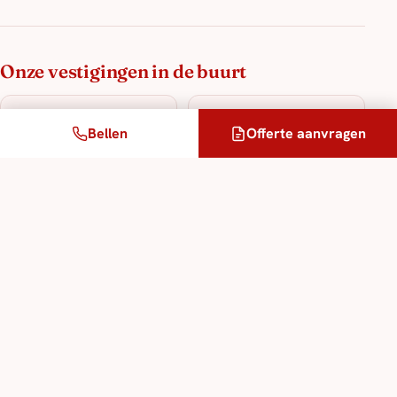
Onze vestigingen in de buurt
Lyon
Annecy
Bellen
Offerte aanvragen
op 174 km
op 179 km
Bern
op 187 km
Onze vertaal- & tolkdiensten
Beëdigde vertaling
Juridische vertaalservice
Gespecialiseerde technische vertaaldienst
Tolkdiensten in alle talen
Meertalige vertaaldienst